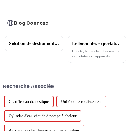
continu Fabricant
professionnel de
pompes à chaleur
Blog Connexe
Solution de déshumidification à température constante pour piscine
Le boom des exportations chinoises d'appareils électroménagers s'accentue cet été, les ventes de climatiseurs prennent la tête
Cet été, le marché chinois des
exportations d'appareils
électroménagers a connu un
boom sans précédent, la hausse
du volume des exportations,
montrant une forte dynamique
de croissance. Sous le double
Recherche Associée
catalyseur de la passion des
événements sportifs...
Chauffe-eau domestique
Unité de refroidissement
Cylindre d'eau chaude à pompe à chaleur
Avis sur les chauffe-eau à pompe à chaleur