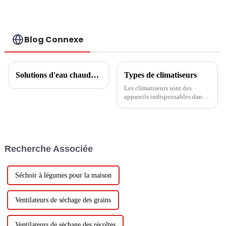
SIMPLEMENT
RESPECTUEUX DE
L'ENVIRONNEMENT
Blog Connexe
Solutions d'eau chaude domestique
Types de climatiseurs
Les climatiseurs sont des
appareils indispensables dans
la vie moderne, capables de
réguler la température et
l’humidité de la pièce et
d’offrir un environnement de
vie confortable. Avec le
Recherche Associée
développement de la
technologie...
Séchoir à légumes pour la maison
Ventilateurs de séchage des grains
Ventilateurs de séchage des récoltes