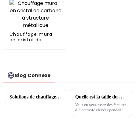
RESPECTUEUX DE
L'ENVIRONNEMENT
Chauffage mural
en cristal de
carbone à structure
métallique
Blog Connexe
Solutions de chauffage central communautaire
Quelle est la taille du marché des pompes à chaleur
Vous en avez assez des factures
d’électricité élevées pendant la
saison hivernale ? Vous
recherchez une solution
efficace et économique pour
garder votre maison au chaud ?
Ne cherchez pas plus loin que