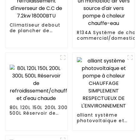
Climatiseur debout
de plancher de
R134A Système de chau
chauffage de
commercial/domestique
refroidissement
électrique tout-en-un 
d'inverseur de C.C
vers source d'air vers 
de 7.2kw 18000BTU
chaleur chauffe-eau
80L 120L 150L 200L 300L
500L Réservoir de
alliant système
refroidissement/chauffage
photovoltaïque et
et d'eau chaude
pompe à chaleur
CHAUFFAGE
SIMPLEMENT