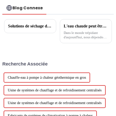
L'ENVIRONNEMENT
Blog Connexe
Solutions de séchage de céréales et de fruits
L'eau chaude peut être utilisée en toutes saisons avec une durée de vie à faible teneur en carbone pour une vie plus sûre
Dans le monde trépidant
d'aujourd'hui, nous dépendons
tous de l'eau chaude pour
diverses activités quotidiennes.
Recherche Associée
Chauffe-eau à pompe à chaleur géothermique en gros
Usine de systèmes de chauffage et de refroidissement centralisés
Usine de systèmes de chauffage et de refroidissement centralisés
Fabricants de systèmes de climatisation à pompe à chaleur