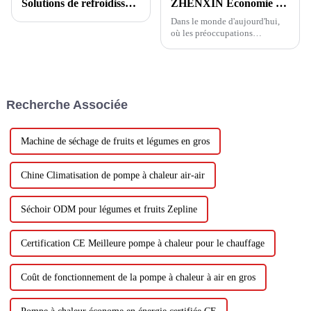
Solutions de refroidissement, de chauffage et d'eau chaude pour centres commerciaux
ZHENXIN Économie d'énergie : prôner une nouvelle vie saine
Dans le monde d'aujourd'hui,
où les préoccupations
environnementales et les
économies d'énergie sont
devenues de plus en plus
importantes, il est essentiel que
les entreprises jouent un rôle
Recherche Associée
dans la promotion des
économies d'énergie et de
l'environnement.
Machine de séchage de fruits et légumes en gros
Chine Climatisation de pompe à chaleur air-air
Séchoir ODM pour légumes et fruits Zepline
Certification CE Meilleure pompe à chaleur pour le chauffage
Coût de fonctionnement de la pompe à chaleur à air en gros