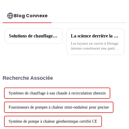
Blog Connexe
Solutions de chauffage de l'eau chaude à base d'eaux usées
La science derrière la climatisation à haut rendement : comment les tubes en cuivre à filetage interne améliorent le transfert de chaleur
Les tuyaux en cuivre à filetage
interne constituent une partie
importante du processus
d’échange thermique dans les
climatiseurs. Sa conception
inclut de fortes capacités
d'échange thermique et des
Recherche Associée
capacités internes accrues.
Systèmes de chauffage à eau chaude à recirculation zhenxin
Fournisseurs de pompes à chaleur mini-onduleur pour piscine
Système de pompe à chaleur géothermique certifié CE