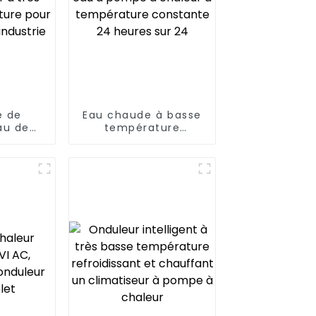
e de
Eau chaude à basse
au de
température
leur de
Chauffe-eau à
 à très
pompe à chaleur à
rature
température
chaude
constante 24 heures
rie
sur 24