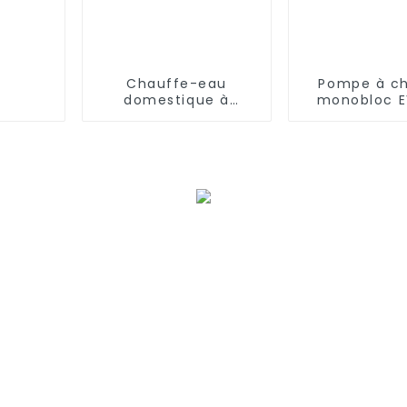
Chauffe-eau
Pompe à ch
domestique à
monobloc E
pompe à chaleur
contrôle W
GBS
onduleur
comple