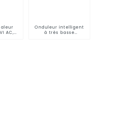
aleur
Onduleur intelligent
VI AC,
à très basse
IFI,
température
 DC
refroidissant et
t
chauffant un
climatiseur à pompe
à chaleur