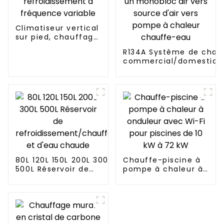
Climatiseur vertical
sur pied, chauffage
et refroidissement
R134A Système de chau
à fréquence
commercial/domestique
variable
électrique tout-en-un 
vers source d'air vers 
chaleur chauffe-eau
80L 120L 150L 200L 300L
Chauffe-piscine à
500L Réservoir de
pompe à chaleur à
refroidissement/chauffage
onduleur avec Wi-Fi
et d'eau chaude
pour piscines de 10
kW à 72 kW