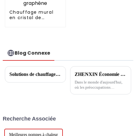
Chauffage mural
en cristal de
carbone graphène
Blog Connexe
Solutions de chauffage central communautaire
ZHENXIN Économie d'énergie : prôner une nouvelle vie saine
Dans le monde d'aujourd'hui,
où les préoccupations
environnementales et les
économies d'énergie sont
devenues de plus en plus
importantes, il est essentiel que
les entreprises jouent un rôle
Recherche Associée
dans la promotion des
économies d'énergie et de
l'environnement.
Meilleures pompes à chaleur