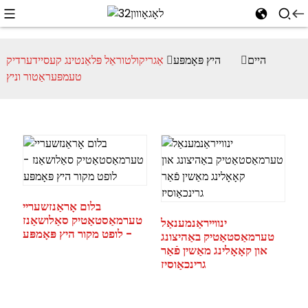
היים
היץ פּאָמפּע
אַגריקולטוראַל פּלאַנטינג קעסיידערדיק
טעמפּעראַטור וניץ
בלום אָראַנזשעריי
טערמאַסטאַטיק סאַלושאַנז
ינווייראַנמענאַל
- לופט מקור היץ פּאָמפּע
טערמאַסטאַטיק באַהיצונג
און קאָאָלינג מאַשין פֿאַר
גרינכאַוסיז