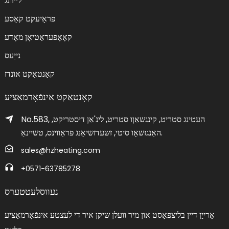
לייזונג
פּראָיעקט קאַסע
קאָאָפּעראַטיאָן מאָדע
נייַעס
קאָנטאַקט אונדז
קאָנטאַקט אינפֿאָרמאַציע
No.583, העטינג סטריט, קינגשאַןו סטריט, לינ'אַן דיסטריקט,
האַנגזשאָו סיטי, זשעדזשיאַנג פּראַווינס, טשיינאַ.
sales@hzheating.com
+0571-63785278
נעווסלעטטערס
אַרייַן דיין בליצפּאָסט און מיר וועלן שיקן איר די לעצטע אינפֿאָרמאַציע