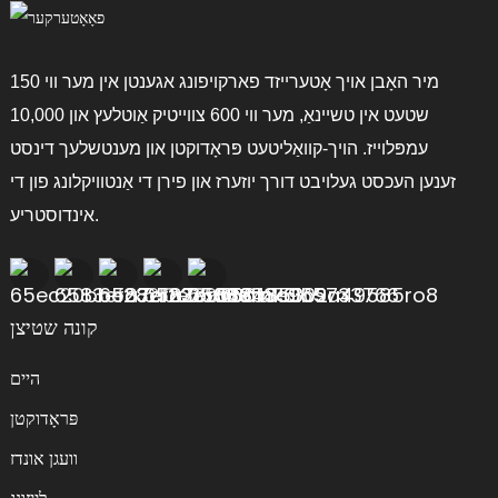
מיר האָבן אויך אָטערייזד פארקויפונג אגענטן אין מער ווי 150
שטעט אין טשיינאַ, מער ווי 600 צווייטיק אַוטלעץ און 10,000
עמפּלוייז. הויך-קוואַליטעט פּראָדוקטן און מענטשלעך דינסט
זענען העכסט געלויבט דורך יוזערז און פירן די אַנטוויקלונג פון די
אינדוסטריע.
קונה שטיצן
היים
פּראָדוקטן
וועגן אונדז