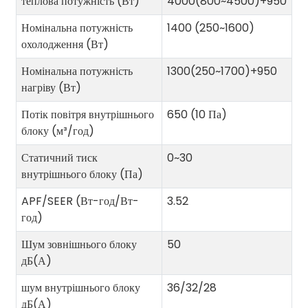
теплова потужність (Вт)
4000(800~4500)+950
Номінальна потужність
1400 (250~1600)
охолодження (Вт)
Номінальна потужність
1300(250~1700)+950
нагріву (Вт)
Потік повітря внутрішнього
650 (10 Па)
блоку (м³/год)
Статичний тиск
0~30
внутрішнього блоку (Па)
APF/SEER (Вт-год/Вт-
3.52
год)
Шум зовнішнього блоку
50
дБ(А)
шум внутрішнього блоку
36/32/28
дБ(А)