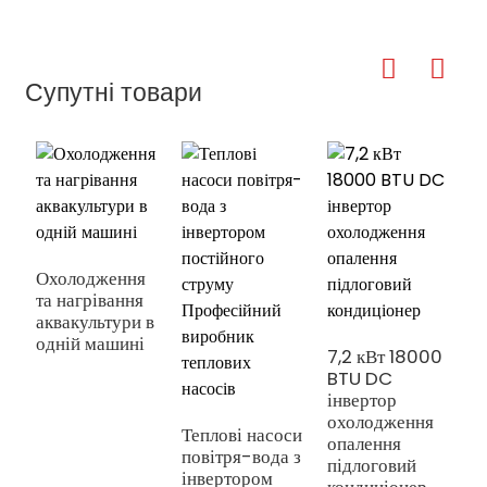
Супутні товари
Охолодження
та нагрівання
Н
аквакультури в
б
одній машині
с
7,2 кВт 18000
е
BTU DC
п
інвертор
охолодження
Теплові насоси
опалення
повітря-вода з
підлоговий
інвертором