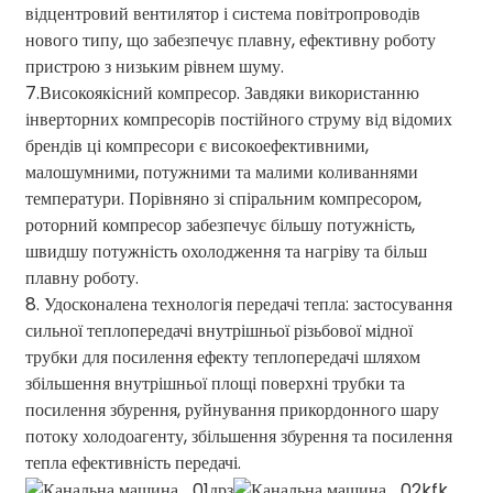
відцентровий вентилятор і система повітропроводів
нового типу, що забезпечує плавну, ефективну роботу
пристрою з низьким рівнем шуму.
7.Високоякісний компресор. Завдяки використанню
інверторних компресорів постійного струму від відомих
брендів ці компресори є високоефективними,
малошумними, потужними та малими коливаннями
температури. Порівняно зі спіральним компресором,
роторний компресор забезпечує більшу потужність,
швидшу потужність охолодження та нагріву та більш
плавну роботу.
8. Удосконалена технологія передачі тепла: застосування
сильної теплопередачі внутрішньої різьбової мідної
трубки для посилення ефекту теплопередачі шляхом
збільшення внутрішньої площі поверхні трубки та
посилення збурення, руйнування прикордонного шару
потоку холодоагенту, збільшення збурення та посилення
тепла ефективність передачі.