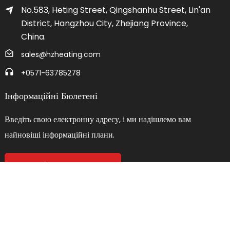
No.583, Heting Street, Qingshanhu Street, Lin'an
District, Hangzhou City, Zhejiang Province,
China.
sales@hzheating.com
+0571-63785278
Інформаційні Бюлетені
Введіть свою електронну адресу, і ми надішлемо вам
найновіші інформаційні плани.
Зв'яжіться З Нами
© 2024 Hangzhou Zhenxin Heating Equipment Co., Ltd. Усі