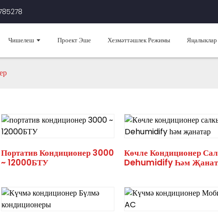
3785278
Чишелеш
Проект Эше
Хезмәттәшлек Режимы
Яңалыклар
ер
Портатив Кондиционер 3000
Көчле Кондиционер Сал
~ 12000БТУ
Dehumidify Һәм Җанат