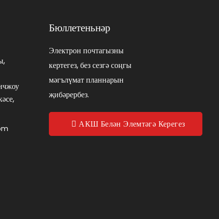
Бюллетеньнәр
Электрон почтагызны
ы,
кертегез, без сезгә соңгы
мәгълүмат планнарын
нчжоу
җибәрербез.
әсе,
АКШ Белән Элемтәгә Керегез
com