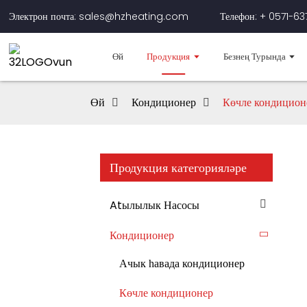
Электрон почта: sales@hzheating.com
Телефон: + 0571-6
Өй
Продукция
Безнең Турында
Өй
Кондиционер
Көчле кондицион
Продукция категорияләре
Atылылык Насосы
Кондиционер
Ачык һавада кондиционер
Көчле кондиционер