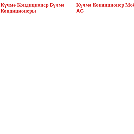
Күчмә Кондиционер Бүлмә
Күчмә Кондиционер Мо
Кондиционеры
AC