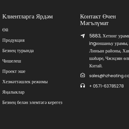
Клиентларга Ярдәм
Контакт Өчен
Мәгълүмат
Өй
5883, Хетинг урам
Продукция
ingиншаньу урамы,
Безнең турында
Линьан районы, Ха
шәһәре, Чжэцзян өлк
Чишелеш
Китай.
Проект эше
sales@hzheating.
Хезмәттәшлек режимы
+ 0571-63785278
Яңалыклар
Безнең белән элемтәгә керегез