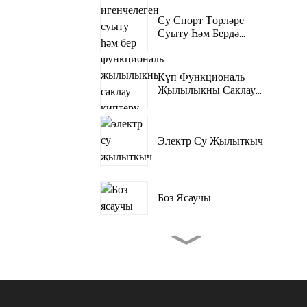
Су Спорт Төрләре
Суыту Һәм Бердә
Җылыту ...
Күп Функциональ
Җылылыкны Саклау
Киптерү Бүлмәсе
Электр Су Җылыткыч
Боз Ясаучы
Чатырлар Походлары
Ачык Кондиционер
Портатив Кондиционер