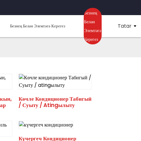
Безнең
Белән
Tatar
Безнең Белән Элемтәгә Керегез
Элемтәгә
Керегез
кын,
Көчле Кондиционер Табигый
ар
/ Суыту / Atingылыту
Күчергеч Кондиционер