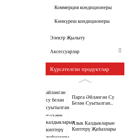
Коммерция кондиционеры
Көнкүреш кондиционеры
Электр Җылыту
Аксессуарлар
Күрсәтелгән продуктлар
Парга Әйләнгән Су
Белән Суытылган
Кондиционер
Азык Калдыкларын
Киптерү Җиһазлары