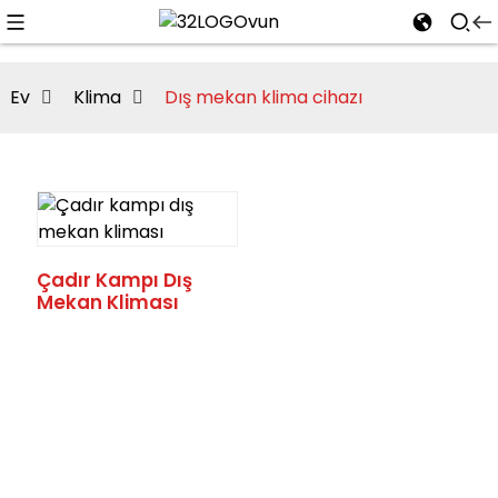
Ev
Klima
Dış mekan klima cihazı
n
Çadır Kampı Dış
Mekan Kliması