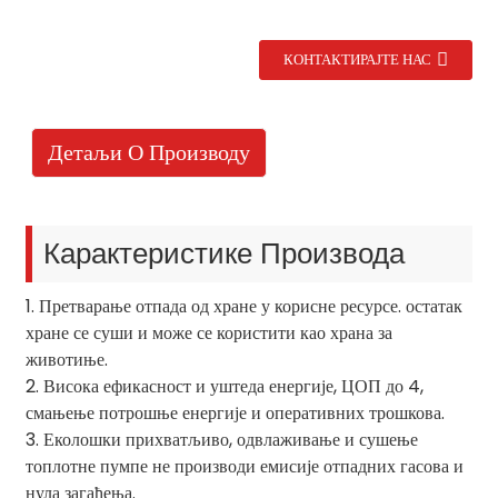
КОНТАКТИРАЈТЕ НАС
Детаљи О Производу
Карактеристике Производа
1. Претварање отпада од хране у корисне ресурсе. остатак
.
хране се суши и може се користити као храна за
животиње.
2. Висока ефикасност и уштеда енергије, ЦОП до 4,
смањење потрошње енергије и оперативних трошкова.
3. Еколошки прихватљиво, одвлаживање и сушење
топлотне пумпе не производи емисије отпадних гасова и
нула загађења.