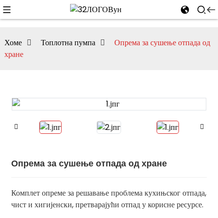
Хоме
Топлотна пумпа
Опрема за сушење отпада од
хране
Опрема за сушење отпада од хране
Комплет опреме за решавање проблема кухињског отпада,
чист и хигијенски, претварајући отпад у корисне ресурсе.