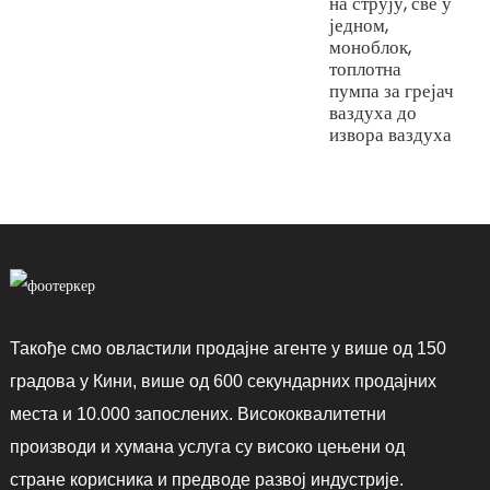
на струју, све у
једном,
моноблок,
топлотна
пумпа за грејач
ваздуха до
извора ваздуха
Такође смо овластили продајне агенте у више од 150
градова у Кини, више од 600 секундарних продајних
места и 10.000 запослених. Висококвалитетни
производи и хумана услуга су високо цењени од
стране корисника и предводе развој индустрије.