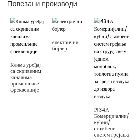
Повезани производи
електрични
бојлер
п
к
М
Клима уређај
са скривеним
каналима
променљиве
фреквенције
Р134А
Комерцијални/
кућни/
стамбени
систем грејања