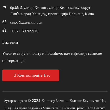
бр.583, улица Хетинг, улица Кингсханху, округ
Лин'ан, град Хангџоу, провинција Џеђианг, Кина.
салес@хзхеатинг.цом
+0571-63785278
Билтени
Унесите своју е-пошту и послаћемо вам најновије планове
информација.
Контактирајте Нас
Ауторско право © 2024 Хангзхоу Зхенкин Хеатинг Екуипмент Цо.,
Лтд. Сва права задржана.
Мапа сајта
- СитемапТранс
- Топ Сеарцх