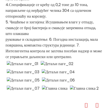
4.Спецификације се крећу од 0,2 тоне до 10 тона,
направљене од нерђајућег челика 304 са одличном
отпорношћу на корозију.
5. Чишћење и хигијена: Исушивањем влаге у отпаду,
смањује се број бактерија и смањује запремина отпада,
што олакшава
руковање и складиштење. 6. Погодна инсталација, мала
површина, компактна структура јединице. 7.
Интелигентна контрола не захтева посебан надзор и може
се управљати даљински или централно.