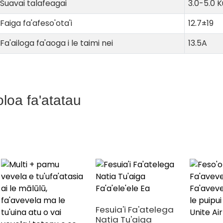
Suavai talafeagai
3.0-5.0 K
Faiga fa'afeso'ota'i
12.7±19
Fa'ailoga fa'aoga i le taimi nei
13.5A
oloa fa'atatau
Fesuia'i Fa'atelega
Natia Tu'aiga