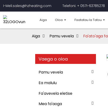
I-Meli:sales@hzheating.com
Telefoni: + 0571-63785278
Aiga
Oloa
Faatatau Ia Tatou
Aiga
Pamu vevela
Fa'ato'aga fa
Vaega o oloa
Loading...
Loading...
Pamu vevela
Ea malulu
Fa'avevela eletise
Mea fa'aoga