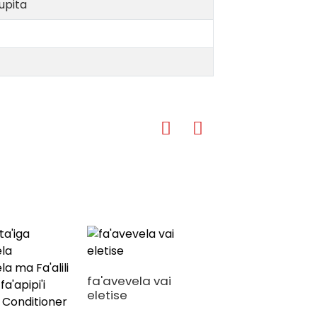
upita
fa'avevela vai
eletise
Fa'avaa u'ame
fa'avevela puipu