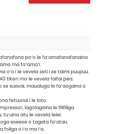
ʻamafanafana poʻo le faʻamafanafanaina
 mama ma faʻamaʻi.
 oʻo i le vevela seti i se taimi puupuu.
 40 tikeri mo le vevela faifai pea.
i o se suavai, maualuga le faʻaogaina o
na fetuunai i le loto.
pressor, lagolagoina le filifiliga.
 tuʻuina atu le vevela lelei.
naoga eseese o tagata faʻatau.
 foliga o iʻa ma iʻa.