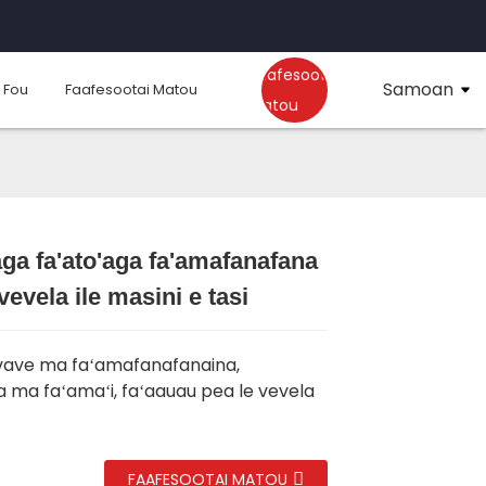
Faafesootai
Samoan
 Fou
Faafesootai Matou
Matou
aga fa'ato'aga fa'amafanafana
Loading...
Loading...
Loading..
Loading..
vevela ile masini e tasi
vave ma faʻamafanafanaina,
ma faʻamaʻi, faʻaauau pea le vevela
FAAFESOOTAI MATOU