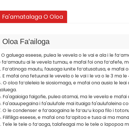
Fa'amatalaga O Oloa
Oloa Fa'ailoga
. O galuega eseese, pulea le vevela o le vai e ala i le fa
 faʻamautu ai le vevela tumau, e mafai foi ona faʻafefe,
. Faʻatinoga mautu, fausaga iunite faʻatusatusa, e mafai ona
. E mafai ona fetuunai le vevela o le vai i le va o le 3 ma le
. O oloa faʻaleleia le siosiomaga, e mafai ona ausia le lea
galuega.
. Fa'agaioiga faigofie, pulea atamai, ma le vevela e mafai o
. Fa'aauupegaina i fa'aulufale mai ituaiga fa'aulufaleina com
. O le condenser e faʻaaogaina le faʻauʻu kopa filo i totonu,
. Filifiliga eseese, e mafai ona faʻapitoa e tusa ai ma ma
. Tele le tele o faʻaoga, talafeagai mo le tele o lapopoa ma