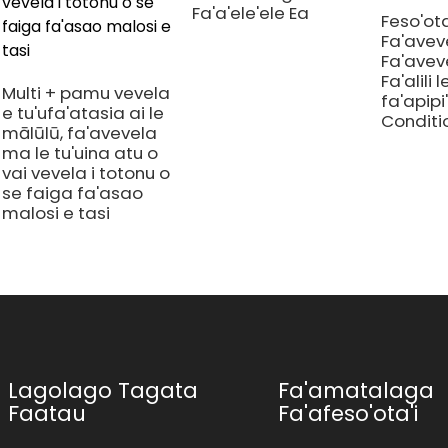
Fa'a'ele'ele Ea
Feso'ot
Fa'avev
Fa'avev
Fa'alili 
Multi + pamu vevela
fa'apipi'
e tu'ufa'atasia ai le
Conditi
mālūlū, fa'avevela
ma le tu'uina atu o
vai vevela i totonu o
se faiga fa'asao
malosi e tasi
Lagolago Tagata
Fa'amatalaga
Faatau
Fa'afeso'ota'i