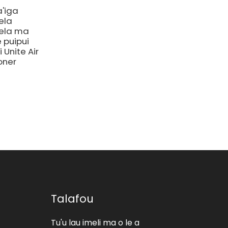
tioata tioata
a'iga
ela
ela ma
le puipui
i Unite Air
oner
Talafou
Tu'u lau imeli ma o le a