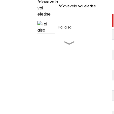
fa'avevela vai eletise
Fai aisa
Fale'ie tolauapi fafo ea
malulu
ea malulu feaveai
3000~12000BTU
ea malulu feavea'i
Cool, Deshumidify ma
Fan
ea fe'avea'i