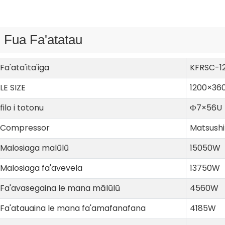
Fua Fa'atatau
Fa'ata'ita'iga
KFRSC-1
LE SIZE
1200×36
filo i totonu
Ф7×56U
Compressor
Matsushi
Malosiaga malūlū
15050W
Malosiaga fa'avevela
13750W
Fa'avasegaina le mana mālūlū
4560W
Fa'atauaina le mana fa'amafanafana
4185W