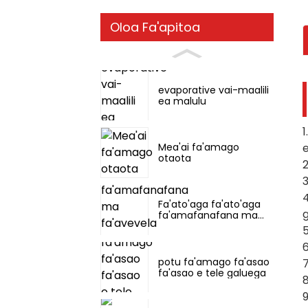
Oloa Fa'apitoa
evaporative vai-maalili
ea malulu
1
e
Mea'ai fa'amago
otaota
2
3
4
Fa'ato'aga fa'ato'aga
fa'amafanafana ma
fa'avevela ile masini e
5
tasi
6
potu fa'amago fa'asao
7
fa'asao e tele galuega
8
9