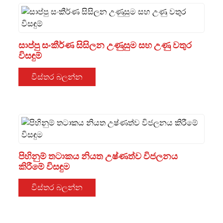
සාප්පු සංකීර්ණ සිසිලන උණුසුම සහ උණු වතුර
විසඳුම්
විස්තර බලන්න
පිහිනුම් තටාකය නියත උෂ්ණත්ව විජලනය
කිරීමේ විසඳුම
විස්තර බලන්න