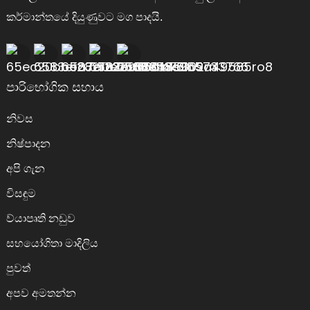
කර්මාන්තයේ දියුණුවට මග පාදයි.
පාරිභෝගික සහාය
නිවස
නිෂ්පාදන
අපි ගැන
විසඳුම
ව්යාපෘති නඩුව
සහයෝගිතා මාදිලිය
පුවත්
අපව අමතන්න