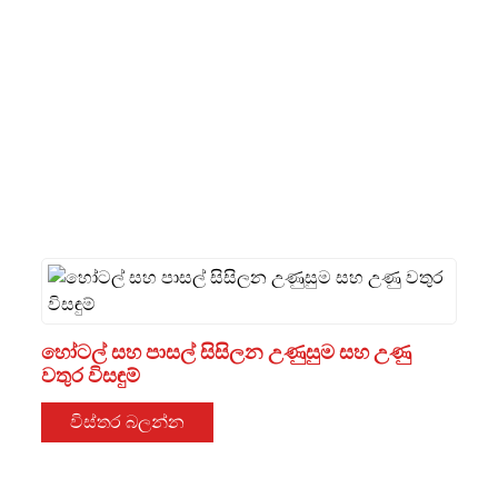
.
හෝටල් සහ පාසල් සිසිලන උණුසුම සහ උණු
වතුර විසඳුම්
විස්තර බලන්න