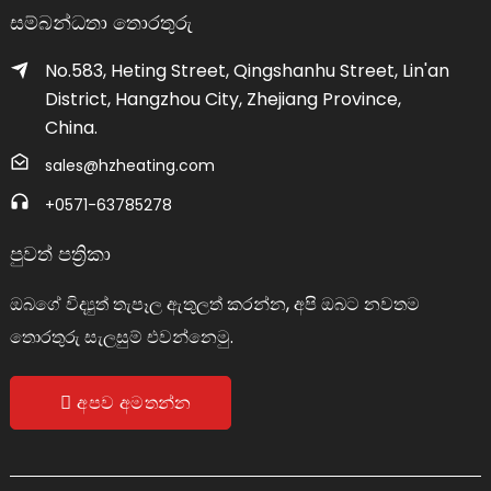
සම්බන්ධතා තොරතුරු
No.583, Heting Street, Qingshanhu Street, Lin'an
District, Hangzhou City, Zhejiang Province,
China.
sales@hzheating.com
+0571-63785278
පුවත් පත්‍රිකා
ඔබගේ විද්‍යුත් තැපෑල ඇතුලත් කරන්න, අපි ඔබට නවතම
තොරතුරු සැලසුම් එවන්නෙමු.
අපව අමතන්න