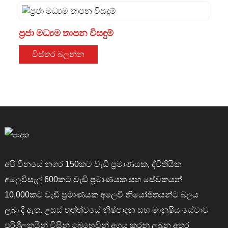
ප්‍රජා මධ්‍යම තාපන විසඳුම්
විස්තර බලන්න
අපි චීනයේ නගර 150කට වැඩි ප්‍රමාණයක, ද්විතියික
අලෙවිසැල් 600කට වැඩි ප්‍රමාණයක සහ සේවකයන්
10,000කට වැඩි ප්‍රමාණයක අලෙවි නියෝජිතයන්ට බලය
ලබා දී ඇත. උසස් තත්ත්වයේ නිෂ්පාදන සහ මානුෂීය සේවාව
පරිශීලකයින් විසින් බෙහෙවින් අගය කරනු ලබන අතර