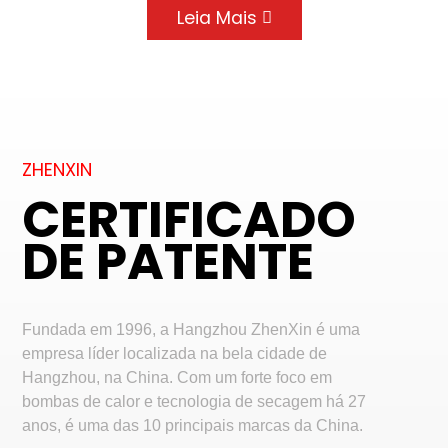
Leia Mais
ZHENXIN
CERTIFICADO
DE PATENTE
Fundada em 1996, a Hangzhou ZhenXin é uma
empresa líder localizada na bela cidade de
Hangzhou, na China. Com um forte foco em
bombas de calor e tecnologia de secagem há 27
anos, é uma das 10 principais marcas da China.