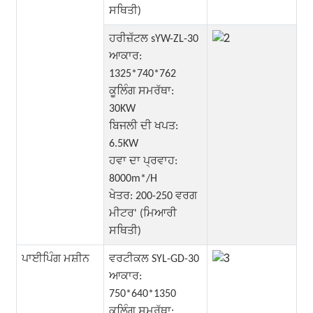
ਸਥਿਤੀ)
ਹਰੀਜ਼ੱਟਲ sYW-ZL-30
ਆਕਾਰ:
1325*740*762
ਕੂਲਿੰਗ ਸਮਰੱਥਾ:
30KW
ਬਿਜਲੀ ਦੀ ਖਪਤ:
6.5KW
ਹਵਾ ਦਾ ਪ੍ਰਵਾਹ:
8000m*/H
ਖੇਤਰ: 200-250 ਵਰਗ
ਮੀਟਰ' (ਮਿਆਰੀ
ਸਥਿਤੀ)
ਪਾਈਪਿੰਗ ਮਸ਼ੀਨ
ਵਰਟੀਕਲ SYL-GD-30
ਆਕਾਰ:
750*640*1350
ਕੂਲਿੰਗ ਸਮਰੱਥਾ: