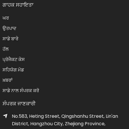
ਗਾਹਕ ਸਹਾਇਤਾ
ਘਰ
ਉਤਪਾਦ
ਸਾਡੇ ਬਾਰੇ
ਹੱਲ
ਪ੍ਰੋਜੈਕਟ ਕੇਸ
ਸਹਿਯੋਗ ਮੋਡ
ਖ਼ਬਰਾਂ
ਸਾਡੇ ਨਾਲ ਸੰਪਰਕ ਕਰੋ
ਸੰਪਰਕ ਜਾਣਕਾਰੀ
No.583, Heting Street, Qingshanhu Street, Lin'an
District, Hangzhou City, Zhejiang Province,