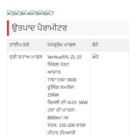
ਉਤਪਾਦ ਪੈਰਾਮੀਟਰ
ਟਾਈਪ ਕਰੋ
ਮੇਨਫ੍ਰੇਮ ਮਾਡਲ
ਫੋਟੋ
ਧੁਰੀ ਵਹਾਅ ਮਾਡਲ
VerticalSYL-ZL-25
ਸਿੰਗਲ ਪੋਰਟ
ਆਕਾਰ:
770*550*1830
ਕੂਲਿੰਗ ਸਮਰੱਥਾ:
25KW
ਬਿਜਲੀ ਦੀ ਖਪਤ: 5KW
ਹਵਾ ਦੀ ਮਾਤਰਾ:
8000m*/H
ਖੇਤਰ: 150-200 ਵਰਗ
ਮੀਟਰ (ਮਿਆਰੀ