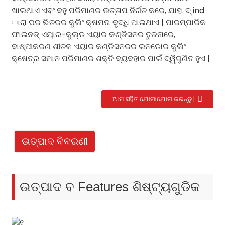
ଖାଇଥାଏ ଏବଂ ବହୁ ପରିମାଣର ଉତ୍ତାପ ନିର୍ଗତ କରେ, ଯାହା ଦ୍ ind
ାରା ଘର ଭିତରର କୁଲିଂ କ୍ଷମତା ବୃଦ୍ଧି ପାଇଥାଏ | ପାରମ୍ପାରିକ
ଫାଇନଡ୍ ଏୟାର-କୁଲ୍ଡ ଏୟାର କଣ୍ଡିସନର ତୁଳନାରେ,
ବାଷ୍ପୀକରଣ ଶୀତଳ ଏୟାର କଣ୍ଡିସନରର ଇନଡୋର କୁଲିଂ
କ୍ଷେତ୍ର ସମାନ ପରିମାଣର ଶକ୍ତି ବ୍ୟବହାର ପାଇଁ ଦ୍ୱିଗୁଣିତ ହୁଏ |
ଆମ ସହିତ ଯୋଗାଯୋଗ କରନ୍ତୁ |
.
ଉତ୍ପାଦ ବିବରଣୀ
ଉତ୍ପାଦ ବ Features ଶିଷ୍ଟ୍ୟଗୁଡିକ