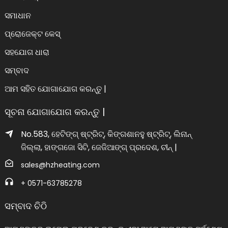
ସମାଧାନ
ପ୍ରୋଜେକ୍ଟ କେସ୍
ସହଯୋଗ ଧାରା
ସମ୍ବାଦ
ଆମ ସହିତ ଯୋଗାଯୋଗ କରନ୍ତୁ |
ସୂଚନା ଯୋଗାଯୋଗ କରନ୍ତୁ |
No.583, ହେଟିଙ୍ଗ୍ ଷ୍ଟ୍ରିଟ୍, କିଙ୍ଗଶାନହୁ ଷ୍ଟ୍ରିଟ୍, ଲିନାନ୍
ଜିଲ୍ଲା, ହାଙ୍ଗଜୋ ସିଟି, ଜେଜିଆଙ୍ଗ୍ ପ୍ରଦେଶ, ଚୀନ୍ |
sales@hzheating.com
+ 0571-63785278
ସମ୍ବାଦ ଚିଠି