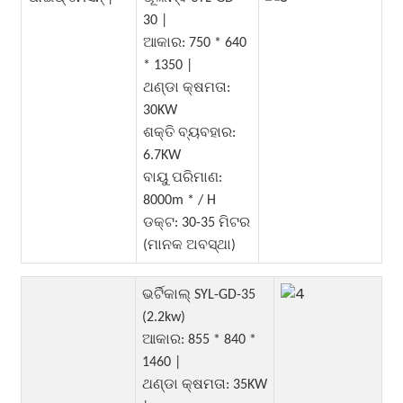
30 |
ଆକାର: 750 * 640
* 1350 |
ଥଣ୍ଡା କ୍ଷମତା:
30KW
ଶକ୍ତି ବ୍ୟବହାର:
6.7KW
ବାୟୁ ପରିମାଣ:
8000m * / H
ଡକ୍ଟ: 30-35 ମିଟର
(ମାନକ ଅବସ୍ଥା)
ଭର୍ଟିକାଲ୍ SYL-GD-35
(2.2kw)
ଆକାର: 855 * 840 *
1460 |
ଥଣ୍ଡା କ୍ଷମତା: 35KW