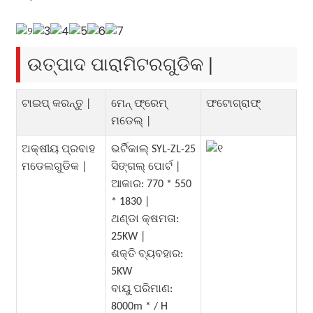
ଉତ୍ପାଦ ପାରାମିଟରଗୁଡିକ |
ଟାଇପ୍ କରନ୍ତୁ |
ମେନ୍ ଫ୍ରେମ୍
ଫଟୋଗ୍ରାଫ୍
ମଡେଲ୍ |
ଅକ୍ଷୀୟ ପ୍ରବାହ
ଭର୍ଟିକାଲ୍ SYL-ZL-25
ମଡେଲଗୁଡିକ |
ସିଙ୍ଗଲ୍ ପୋର୍ଟ |
ଆକାର: 770 * 550
* 1830 |
ଥଣ୍ଡା କ୍ଷମତା:
25KW |
ଶକ୍ତି ବ୍ୟବହାର:
5KW
ବାୟୁ ପରିମାଣ:
8000m * / H