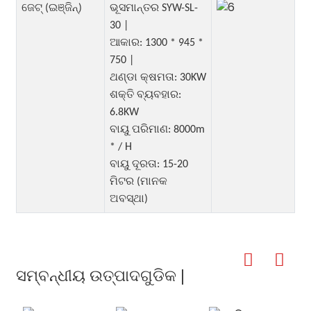
ଜେଟ୍ (ଇଞ୍ଜିନ୍)
ଭୂସମାନ୍ତର SYW-SL-
30 |
ଆକାର: 1300 * 945 *
750 |
ଥଣ୍ଡା କ୍ଷମତା: 30KW
ଶକ୍ତି ବ୍ୟବହାର:
6.8KW
ବାୟୁ ପରିମାଣ: 8000m
* / H
ବାୟୁ ଦୂରତା: 15-20
ମିଟର (ମାନକ
ଅବସ୍ଥା)
ସମ୍ବନ୍ଧୀୟ ଉତ୍ପାଦଗୁଡିକ |