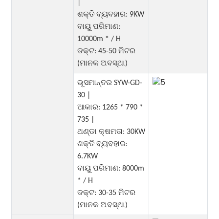
|
ଶକ୍ତି ବ୍ୟବହାର: 9KW
ବାୟୁ ପରିମାଣ:
10000m * / H
ଡକ୍ଟ: 45-50 ମିଟର
(ମାନକ ଅବସ୍ଥା)
ଭୂସମାନ୍ତର SYW-GD-
30 |
ଆକାର: 1265 * 790 *
735 |
ଥଣ୍ଡା କ୍ଷମତା: 30KW
ଶକ୍ତି ବ୍ୟବହାର:
6.7KW
ବାୟୁ ପରିମାଣ: 8000m
* / H
ଡକ୍ଟ: 30-35 ମିଟର
(ମାନକ ଅବସ୍ଥା)