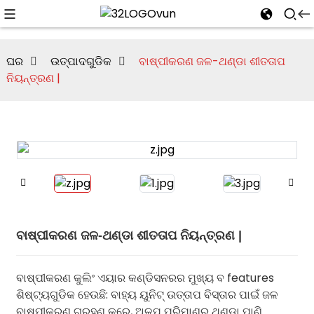
ଘର
ଉତ୍ପାଦଗୁଡିକ
ବାଷ୍ପୀକରଣ ଜଳ-ଥଣ୍ଡା ଶୀତତାପ
ନିୟନ୍ତ୍ରଣ |
ବାଷ୍ପୀକରଣ ଜଳ-ଥଣ୍ଡା ଶୀତତାପ ନିୟନ୍ତ୍ରଣ |
ବାଷ୍ପୀକରଣ କୁଲିଂ ଏୟାର କଣ୍ଡିସନରର ମୁଖ୍ୟ ବ features
ଶିଷ୍ଟ୍ୟଗୁଡିକ ହେଉଛି: ବାହ୍ୟ ୟୁନିଟ୍ ଉତ୍ତାପ ବିସ୍ତାର ପାଇଁ ଜଳ
ବାଷ୍ପୀକରଣ ଗ୍ରହଣ କରେ, ଅଳ୍ପ ପରିମାଣର ଥଣ୍ଡା ପାଣି