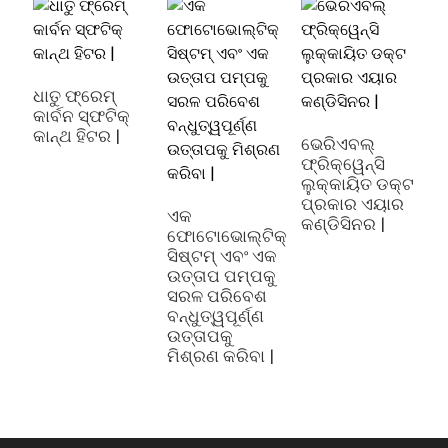
ଇ
ୱ
ଧାତୁ ଫ୍ରେମ୍
କାର୍ବନ ସ୍ଫଟିକ୍
କାନ୍ଥ ହିଟର |
ଭେରିଏବଲ୍
ଫ୍ରିକ୍ୱେନ୍ସି
ଲୁକ୍କାୟିତ ଡକ୍ଟ
ପ୍ରକାର ଏୟାର
ଏକ
କଣ୍ଡିସିନର |
ଫୋଟୋଭୋଲ୍ଟିକ୍
ସିଷ୍ଟମ୍ ଏବଂ ଏକ
ଉତ୍ତାପ ପମ୍ପକୁ
ସରଳ ପରିବେଶ
ବନ୍ଧୁତ୍ୱପୂର୍ଣ୍ଣ
ଉତ୍ତାପକୁ
ମିଶ୍ରଣ କରିବା |