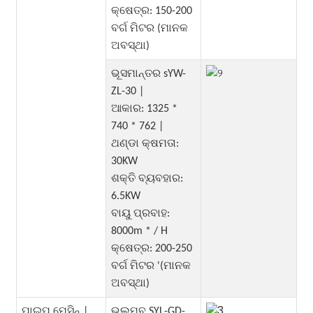
କ୍ଷେତ୍ର: 150-200
ବର୍ଗ ମିଟର (ମାନକ
ଅବସ୍ଥା)
ଭୂସମାନ୍ତର sYW-
ZL-30 |
ଆକାର: 1325 *
740 * 762 |
ଥଣ୍ଡା କ୍ଷମତା:
30KW
ଶକ୍ତି ବ୍ୟବହାର:
6.5KW
ବାୟୁ ପ୍ରବାହ:
8000m * / H
କ୍ଷେତ୍ର: 200-250
ବର୍ଗ ମିଟର '(ମାନକ
ଅବସ୍ଥା)
ପାଇପ୍ ମେସିନ୍ |
ଭୂଲମ୍ବ SYL-GD-