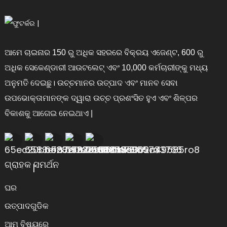
ଆମେ ଚାଇନାର 150 ରୁ ଅଧିକ ସହରରେ ବିକ୍ରୟ ଏଜେଣ୍ଟ, 600 ରୁ
ଅଧିକ ସେକେଣ୍ଡାରୀ ଆଉଟଲେଟ୍ ଏବଂ 10,000 କର୍ମଚାରୀଙ୍କୁ ମଧ୍ୟ
ଅନୁମତି ଦେଇଛୁ। ଉଚ୍ଚମାନର ଉତ୍ପାଦ ଏବଂ ମାନବ ସେବା
ଉପଭୋକ୍ତାମାନଙ୍କ ଦ୍ୱାରା ଉଚ୍ଚ ପ୍ରଶଂସିତ ହୁଏ ଏବଂ ଶିଳ୍ପର
ବିକାଶକୁ ଆଗେଇ ନେଇଥାଏ |
ଗ୍ରାହକ ସମର୍ଥନ
ଘର
ଉତ୍ପାଦଗୁଡିକ
ଆମ ବିଷୟରେ