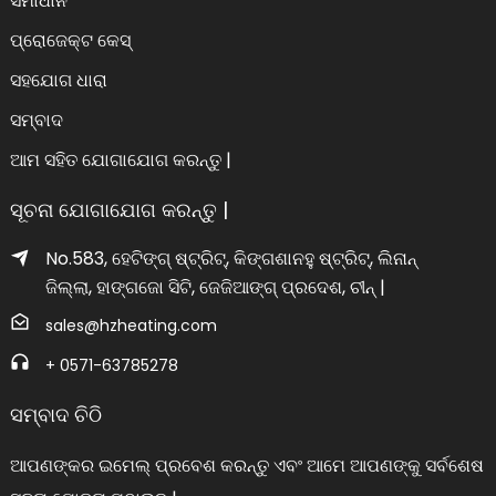
ସମାଧାନ
ପ୍ରୋଜେକ୍ଟ କେସ୍
ସହଯୋଗ ଧାରା
ସମ୍ବାଦ
ଆମ ସହିତ ଯୋଗାଯୋଗ କରନ୍ତୁ |
ସୂଚନା ଯୋଗାଯୋଗ କରନ୍ତୁ |
No.583, ହେଟିଙ୍ଗ୍ ଷ୍ଟ୍ରିଟ୍, କିଙ୍ଗଶାନହୁ ଷ୍ଟ୍ରିଟ୍, ଲିନାନ୍
ଜିଲ୍ଲା, ହାଙ୍ଗଜୋ ସିଟି, ଜେଜିଆଙ୍ଗ୍ ପ୍ରଦେଶ, ଚୀନ୍ |
sales@hzheating.com
+ 0571-63785278
ସମ୍ବାଦ ଚିଠି
ଆପଣଙ୍କର ଇମେଲ୍ ପ୍ରବେଶ କରନ୍ତୁ ଏବଂ ଆମେ ଆପଣଙ୍କୁ ସର୍ବଶେଷ