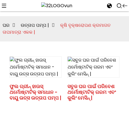
ଘର
ଉତ୍ତାପ ପମ୍ପ |
କୃଷି ବୃକ୍ଷରୋପଣ କ୍ରମାଗତ
ତାପମାତ୍ରା ଏକକ |
ଫୁଲ ଗ୍ରୀନ୍ ହାଉସ୍
ସବୁଜ ଘର ପାଇଁ ପରିବେଶ
ଥର୍ମୋଷ୍ଟାଟିକ୍ ସମାଧାନ -
ଥର୍ମୋଷ୍ଟାଟିକ୍ ଗରମ ଏବଂ
ବାୟୁ ଉତ୍ସ ଉତ୍ତାପ ପମ୍ପ |
କୁଲିଂ ମେସିନ୍ |