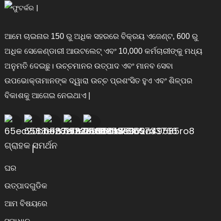
ଆମେ ଚାଇନାର 150 ରୁ ଅଧିକ ସହରରେ ବିକ୍ରୟ ଏଜେଣ୍ଟ, 600 ରୁ
ଅଧିକ ସେକେଣ୍ଡାରୀ ଆଉଟଲେଟ୍ ଏବଂ 10,000 କର୍ମଚାରୀଙ୍କୁ ମଧ୍ୟ
ଅନୁମତି ଦେଇଛୁ। ଉଚ୍ଚମାନର ଉତ୍ପାଦ ଏବଂ ମାନବ ସେବା
ଉପଭୋକ୍ତାମାନଙ୍କ ଦ୍ୱାରା ଉଚ୍ଚ ପ୍ରଶଂସିତ ହୁଏ ଏବଂ ଶିଳ୍ପର
ବିକାଶକୁ ଆଗେଇ ନେଇଥାଏ |
ଗ୍ରାହକ ସମର୍ଥନ
ଘର
ଉତ୍ପାଦଗୁଡିକ
ଆମ ବିଷୟରେ