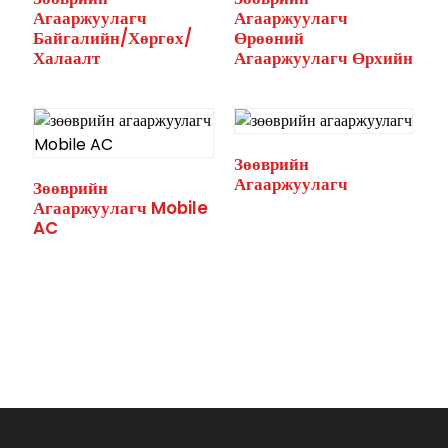
Агааржуулагч
Агааржуулагч
Байгалийн/Хөргөх/
Өрөөний
Халаалт
Агааржуулагч Өрхийн
Зөөврийн
Агааржуулагч
Зөөврийн
Агааржуулагч Mobile
AC
.