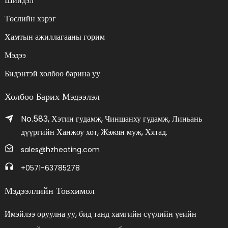
Шийдэл
Төслийн хэрэг
Хамтын ажиллагааны горим
Мэдээ
Бидэнтэй холбоо барина уу
Холбоо Барих Мэдээлэл
No.583, Хэтин гудамж, Чиншанху гудамж, Линьань
дүүргийн Ханжоу хот, Жэжян муж, Хятад.
sales@hzheating.com
+0571-63785278
Мэдээллийн Товхимол
Имэйлээ оруулна уу, бид танд хамгийн сүүлийн үеийн