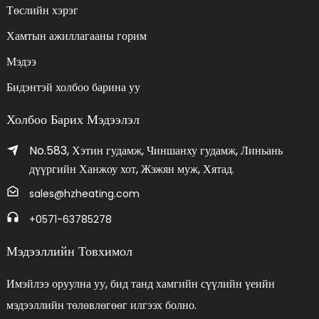
Төслийн хэрэг
Хамтын ажиллагааны горим
Мэдээ
Бидэнтэй холбоо барина уу
Холбоо Барих Мэдээлэл
No.583, Хэтин гудамж, Чиншанху гудамж, Линьань
дүүргийн Ханжоу хот, Жэжян муж, Хятад.
sales@hzheating.com
+0571-63785278
Мэдээллийн Товхимол
Имэйлээ оруулна уу, бид танд хамгийн сүүлийн үеийн
мэдээллийн төлөвлөгөөг илгээх болно.