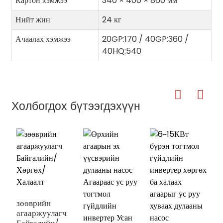
Картон хэмжээ
340 × 400 × 860 мм
Нийт жин
24 кг
Ачаалах хэмжээ
20GP:170 / 40GP:360 /
40HQ:540
Холбогдох бүтээгдэхүүн
зөөврийн
агааржуулагч