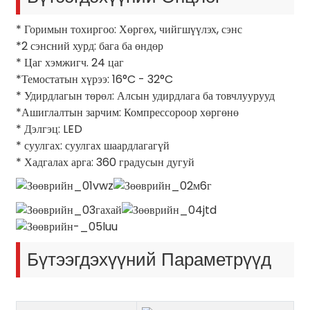
* Горимын тохиргоо: Хөргөх, чийгшүүлэх, сэнс
*2 сэнсний хурд: бага ба өндөр
* Цаг хэмжигч. 24 цаг
*Темостатын хүрээ: 16°C - 32°C
* Удирдлагын төрөл: Алсын удирдлага ба товчлуурууд
*Ашиглалтын зарчим: Компрессороор хөргөнө
* Дэлгэц: LED
* суулгах: суулгах шаардлагагүй
* Хадгалах арга: 360 градусын дугуй
Бүтээгдэхүүний Параметрүүд