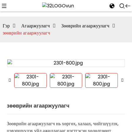
Гэр
Агааржуулагч
Зөөврийн агааржуулагч
зөөврийн агааржуулагч
зөөврийн агааржуулагч
Зөөврийн агааржуулагч нь хөргөх, халаах, чийгшүүлэх,
цэвэршүүлэх үйл ажиллагааг нэгтгэсэн хөдөлгөөнт