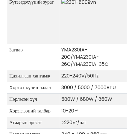
Бүтээгдэхүүний зураг
Загвар
YMA2301A-
20C/YMA2301A-
26C/YMA2301A-35C
Цахилгаан хангамж
220-240V/50Hz
Хөргөх хүчин чадал
3000 / 5000 / 7000BTU
Нэрлэсэн хүч
580W / 680W / 860W
Хэрэглээний талбар
10-20
㎡
Агаарын эргэлт
>220м³/цаг