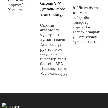
Байгалийн/
Хөргөх/
6~15КВт бүрэн
Халаалт
тогтмол
M
гүйдлийн
д
инвертер
н
Өрхийн
хөргөх ба
х
агаарын эх
халаах агаарыг
х
үүсвэрийн
ус руу хуваах
х
дулааны насос
дулааны насос
э
Агаараас ус
х
руу тогтмол
с
гүйдлийн
н
инвертер Усан
бассейн SPA
Дулааны насос
Усан халаагуур