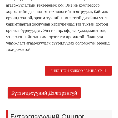
агааржуулалтын төхөөрөмж юм. Энэ нь компрессор
хөргөлтийн дэвшилтэт технологийг нэвтрүүлж, байгаль
орчинд ээлтэй, эрчим хүчний хэмнэлттэй дизайны үзэл
баримтлалтай хослуулан хэрэглэгчдэд тав тухтай дотоод
орчныг бүрдүүлдэг. Энэ нь гэр, оффис, худалдааны төв,
үзэсгэлэнгийн танхим зэрэгт тохиромжтой. Ялангуяа
уламжлалт агааржуулагч суурилуулах боломжгүй өрөөнд
тохиромжтой.
БИДЭНТЭЙ ХОЛБОО БАРИНА УУ
.
Бүтээгдэхүүний Дэлгэрэнгүй
Бүтээгдэхүүний Онцлог