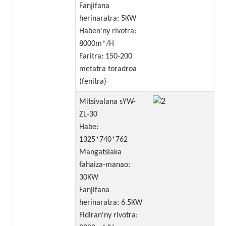
Fanjifana
herinaratra: 5KW
Haben'ny rivotra:
8000m*/H
Faritra: 150-200
metatra toradroa
(fenitra)
Mitsivalana sYW-
ZL-30
Habe:
1325*740*762
Mangatsiaka
fahaiza-manao:
30KW
Fanjifana
herinaratra: 6.5KW
Fidiran'ny rivotra: