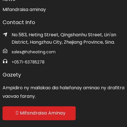
Mifandraisa aminay
Contact Info
No.583, Heting Street, Qingshanhu Street, Lin'an
District, Hangzhou City, Zhejiang Province, Sina.
sales@hzheating.com
+0571-63785278
Gazety
Ampidiro ny mailakao dia halefanay aminao ny drafitra
vaovao farany.
Mifandraisa Aminay