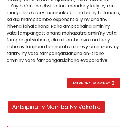
an'ny hafanana dissipation, mandany kely ny rano
mangatsiaka ary mamoaka be dia be ny hafanana,
ka dia mampitombo exponentially ny anatiny
hihena fahafahana. Raha ampitahaina amin'ny
vata fampangatsiahana mahazatra amin'ny vata
fampangatsiahana, dia mitombo avo roa heny
noho ny fanjifana herinaratra mitovy amin'izany ny
faritry ny vata fampangatsiahana an-trano
amin'ny vata fampangatsiahana evaporative.
.
MIFANDRAISA AMINAY
Antsipiriany Momba Ny Vokatra