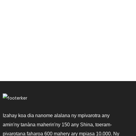
Izahay koa dia nanome alalana ny mpivarotra any
amin'ny tanàna maherin'ny 150 any Shina, toeram-
pivarotana faharoa 600 mahery ary mpiasa 10.000. Ny