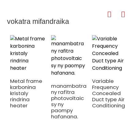
vokatra mifandraika
h
e
Metal frame
Variable
manambatra
karbonina
Frequency
ny rafitra
kristaly
Concealed
photovoltaic
rindrina
Duct type Air
sy ny
heater
Conditioning
paompy
hafanana.