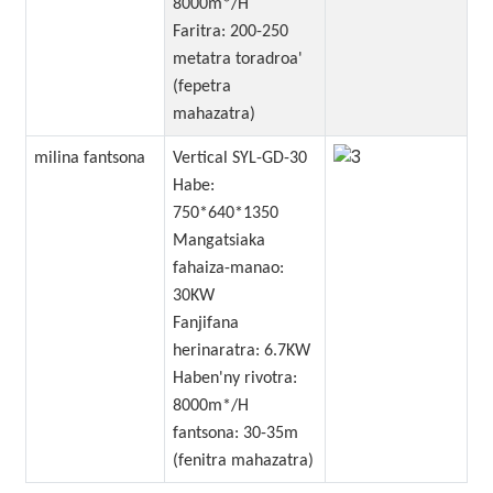
8000m*/H
Faritra: 200-250
metatra toradroa'
(fepetra
mahazatra)
milina fantsona
Vertical SYL-GD-30
Habe:
750*640*1350
Mangatsiaka
fahaiza-manao:
30KW
Fanjifana
herinaratra: 6.7KW
Haben'ny rivotra:
8000m*/H
fantsona: 30-35m
(fenitra mahazatra)