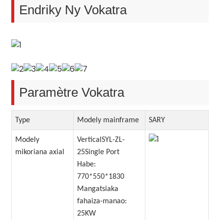
Endriky Ny Vokatra
Paramètre Vokatra
na
Type
Modely mainframe
SARY
Modely
VerticalSYL-ZL-
mikoriana axial
25Single Port
Habe:
770*550*1830
Mangatsiaka
fahaiza-manao:
25KW