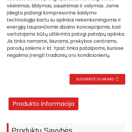
vėsinimas, šildymas, sausinimas ir valymas. Jame
įdiegta pažangi kompresorinė šaldymo
technologija kartu su aplinkai nekenksmingomis ir
energiją taupančiomis dizaino koncepcijomis, kad
vartotojams būtų užtikrinta patogi patalpų aplinka.
Jis tinka namams, biurams, prekybos centrams,
parodų salėms ir kt. Ypač tinka patalpoms, kuriose
negalima įrengti tradicinių oro kondicionierių.
SUSISIEKITE SU MUMIS
.
Produkto Informacija
Produktų Savybės