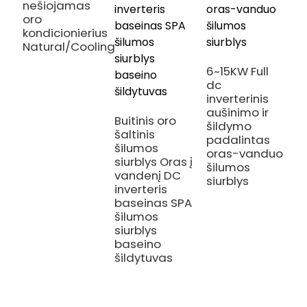
nešiojamas
oro
kondicionierius
Natural/Cooling/Heating
6~15KW Full
dc
inverterinis
aušinimo ir
Buitinis oro
šildymo
šaltinis
padalintas
šilumos
oras-vanduo
M
siurblys Oras į
šilumos
š
vandenį DC
siurblys
s
inverteris
s
baseinas SPA
v
šilumos
š
siurblys
k
baseino
v
šildytuvas
t
v
e
t