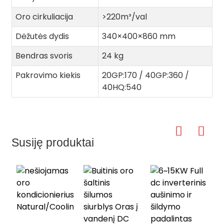
Oro cirkuliacija
>220m³/val
Dėžutės dydis
340×400×860 mm
Bendras svoris
24 kg
Pakrovimo kiekis
20GP:170 / 40GP:360 /
40HQ:540
Susiję produktai