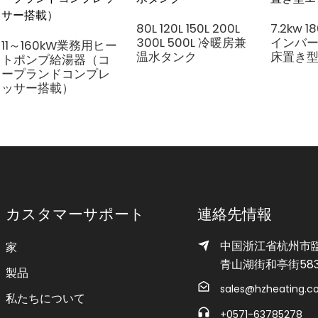
80L 120L 150L 200L
7.2kw 1
300L 500L 冷暖房兼
インバ
11～160kW業務用ヒー
温水タンク
床置き
トポンプ給湯器（コ
ープランドコンプレ
ッサー搭載）
カスタマーサポート
連絡先情報
中国浙江省杭州市
家
青山湖街和亭街58
製品
sales@hzheating.
私たちについて
+0571-63785278