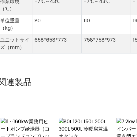
作業環境
-7℃～43℃
-7℃～43℃
-
（℃）
単位重量
80
110
1
（kg）
ユニットサイ
658*658*773
758*758*973
1
ズ（mm）
関連製品