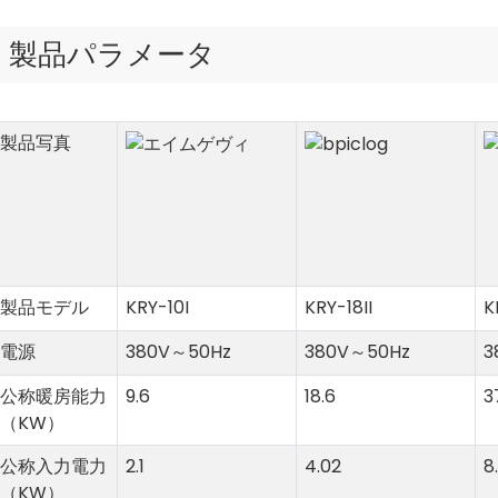
製品パラメータ
製品写真
製品モデル
KRY-10I
KRY-18II
K
電源
380V～50Hz
380V～50Hz
3
公称暖房能力
9.6
18.6
3
（KW）
公称入力電力
2.1
4.02
8.
（KW）