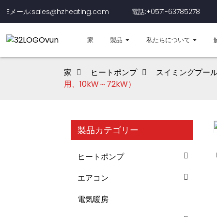
Eメール:sales@hzheating.com
電話:+0571-63785278
家
製品
私たちについて
家
ヒートポンプ
スイミングプー
用、10kW～72kW）
製品カテゴリー
Loading...
Loading...
ヒートポンプ
エアコン
電気暖房