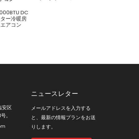
8000BTU DC
花の温室サーモス
ーター冷暖房
ットソリューショ
型エアコン
空気熱源ヒートポ
プ
ニュースレター
臨安区
メールアドレスを入力する
3号。
と、最新の情報プランをお送
com
りします。