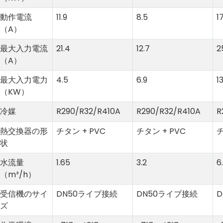
動作電流
11.9
8.5
1
（A）
最大入力電流
21.4
12.7
2
（A）
最大入力電力
4.5
6.9
1
（KW）
冷媒
R290/R32/R410A
R290/R32/R410A
R
熱交換器の形
チタン + PVC
チタン + PVC
チ
状
水流量
1.65
3.2
6
（m³/h）
受信機のサイ
DN50ライブ接続
DN50ライブ接続
ズ