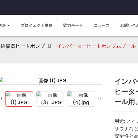
解決
プロジェクト事例
協力モード
ニュース
お問い合
ル給湯器ヒートポンプ
インバーターヒートポンプ式プールヒ
インバ
Loading...
Loading...
ヒータ
ール用、
用途: ス
サウナな
安全性と