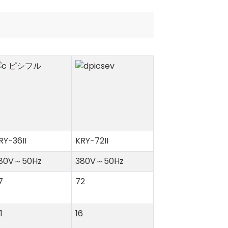
RY-36II
KRY-72II
80V～50Hz
380V～50Hz
7
72
1
16