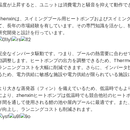
温度が上昇すると、ユニットは消費電力と騒音を抑えて動作で
Zhenxinは、スイミングプール用ヒートポンプおよびスイミ
て、長年の市場経験を有しています。その専門知識を活かし、
研究開発と設計を行っています。
完全なインバータ駆動です。つまり、プールの熱需要に合わせ
動調整します。ヒートポンプの出力を調整できるため、Thermotec 
ランニングコストを大幅に削減できます。さらに、インバータ
るため、電力供給に敏感な施設や電力供給が限られている施設
より大きな蒸発器（フィン）を備えているため、低温時でもよ
により、zhenxinヒートポンプは低温時でも競合他社のヒー
年間を通して使用される鯉の池や屋内プールに最適です。また
が向上し、ランニングコストも削減されます。