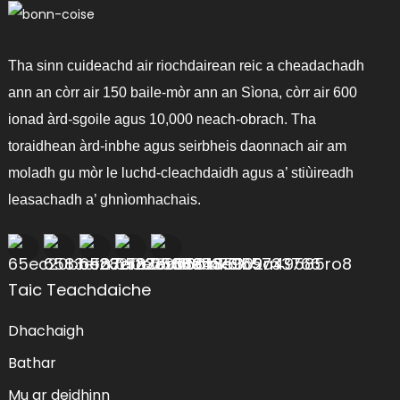
Tha sinn cuideachd air riochdairean reic a cheadachadh
ann an còrr air 150 baile-mòr ann an Sìona, còrr air 600
ionad àrd-sgoile agus 10,000 neach-obrach. Tha
toraidhean àrd-inbhe agus seirbheis daonnach air am
moladh gu mòr le luchd-cleachdaidh agus a’ stiùireadh
leasachadh a’ ghnìomhachais.
Taic Teachdaiche
Dhachaigh
Bathar
Mu ar deidhinn