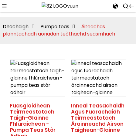
Dhachaigh
Pumpa teas
Àiteachas
planntachadh aonadan teòthachd seasmhach
Fuasglaidhean
Inneal Teasachaidh
Teirmeastatach
Agus Fuarachaidh
Taigh-Glainne
Teirmeastatach
Fhlùraichean -
Àrainneachd Airson
Pumpa Teas Stòr
Taighean-Glainne