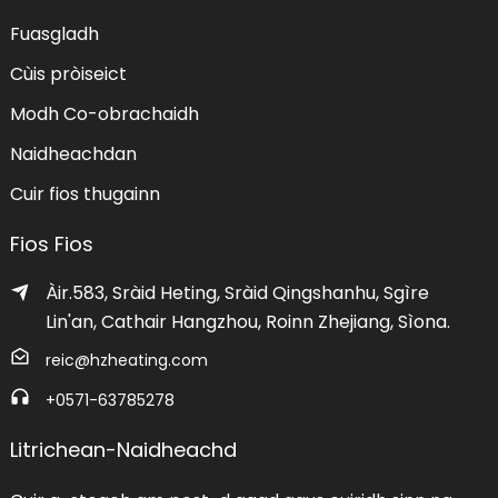
Fuasgladh
Cùis pròiseict
Modh Co-obrachaidh
Naidheachdan
Cuir fios thugainn
Fios Fios
Àir.583, Sràid Heting, Sràid Qingshanhu, Sgìre
Lin'an, Cathair Hangzhou, Roinn Zhejiang, Sìona.
reic@hzheating.com
+0571-63785278
Litrichean-Naidheachd