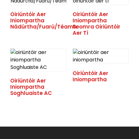
Oiriúntóir Aer
Oiriúntóir Aer
Iniompartha
Iniompartha
Nádúrtha/Fuarú/Téamh
Seomra Oiriúntóir
Aer Tí
Oiriúntóir Aer
Iniompartha
Oiriúntóir Aer
.
Iniompartha
Soghluaiste AC