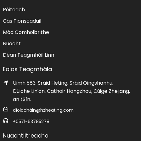
Réiteach
Cás Tionscadail
Mód Comhoibrithe
Nuacht
Déan Teagmháil Linn
Eolas Teagmhála
Uimh.583, Sráid Heting, Sráid Qingshanhu,
Dúiche Lin'an, Cathair Hangzhou, Cúige Zhejiang,
an tSín.
díolacháin@hzheating.com
+0571-63785278
Nuachtlitreacha