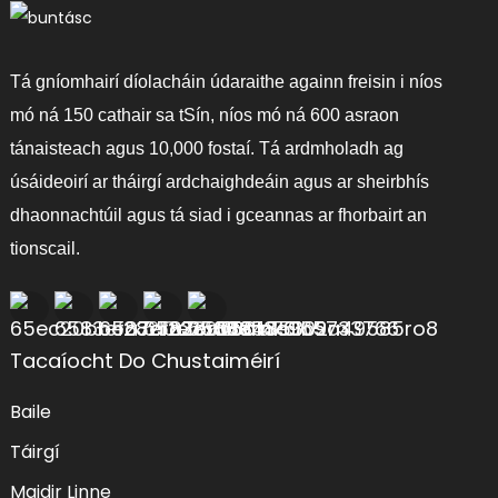
Tá gníomhairí díolacháin údaraithe againn freisin i níos
mó ná 150 cathair sa tSín, níos mó ná 600 asraon
tánaisteach agus 10,000 fostaí. Tá ardmholadh ag
úsáideoirí ar tháirgí ardchaighdeáin agus ar sheirbhís
dhaonnachtúil agus tá siad i gceannas ar fhorbairt an
tionscail.
Tacaíocht Do Chustaiméirí
Baile
Táirgí
Maidir Linne