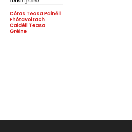
Córas Teasa Painéil
Fhótavoltach
Caidéil Teasa
Gréine
.