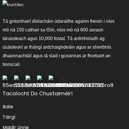
Tá gníomhairí díolacháin údaraithe againn freisin i níos
mó ná 150 cathair sa tSín, níos mó ná 600 asraon
tánaisteach agus 10,000 fostaí. Tá ardmholadh ag
úsáideoirí ar tháirgí ardchaighdeáin agus ar sheirbhís
dhaonnachtúil agus tá siad i gceannas ar fhorbairt an
tionscail.
Tacaíocht Do Chustaiméirí
Baile
Táirgí
Maidir Linne