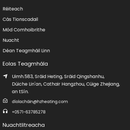
Réiteach
Cás Tionscadail
Mód Comhoibrithe
Nuacht
Déan Teagmháil Linn
Eolas Teagmhála
Uimh.583, Sráid Heting, Sráid Qingshanhu,
Dúiche Lin'an, Cathair Hangzhou, Cúige Zhejiang,
an tSín.
díolacháin@hzheating.com
+0571-63785278
Nuachtlitreacha