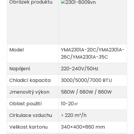
Obrázek produktu
Model
YMA2301A-20C/YMA2301A-
26C/YMA2301A-35C
Napájení
220-240V/50Hz
Chladicí kapacita
3000/5000/7000 BTU
Jmenovitý výkon
580W / 680W / 860W
Oblast použití
10-20
㎡
Cirkulace vzduchu
> 220 m³/h
Velikost kartonu
340×400×860 mm