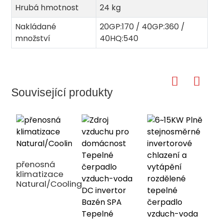
Hrubá hmotnost
24 kg
Nakládané
20GP:170 / 40GP:360 /
množství
40HQ:540
Související produkty
přenosná
klimatizace
Natural/Cooling/Heating