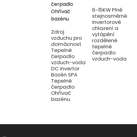
6~15KW Plně
stejnosměrné
invertorové
T
chlazení a
č
Zdroj
vytápění
M
vzduchu pro
rozdělené
k
domácnost
tepelné
c
Tepelné
čerpadlo
v
čerpadlo
vzduch-voda
d
vzduch-voda
t
DC invertor
j
Bazén SPA
e
Tepelné
ú
čerpadlo
s
Ohřívač
bazénu