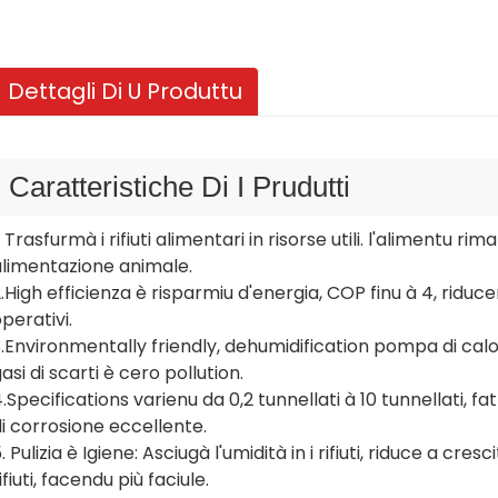
Dettagli Di U Produttu
Caratteristiche Di I Prudutti
. Trasfurmà i rifiuti alimentari in risorse utili. l'alimentu
alimentazione animale.
.High efficienza è risparmiu d'energia, COP finu à 4, riduc
perativi.
.Environmentally friendly, dehumidification pompa di calo
asi di scarti è cero pollution.
.Specifications varienu da 0,2 tunnellati à 10 tunnellati, fa
i corrosione eccellente.
. Pulizia è Igiene: Asciugà l'umidità in i rifiuti, riduce a cres
ifiuti, facendu più faciule.