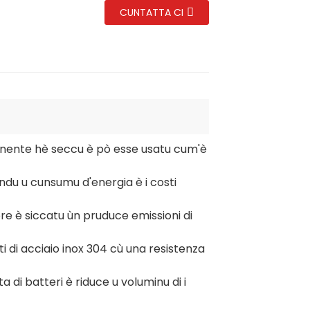
CUNTATTA CI
 rimanente hè seccu è pò esse usatu cum'è
endu u cunsumu d'energia è i costi
re è siccatu ùn pruduce emissioni di
tti di acciaio inox 304 cù una resistenza
cita di batteri è riduce u voluminu di i