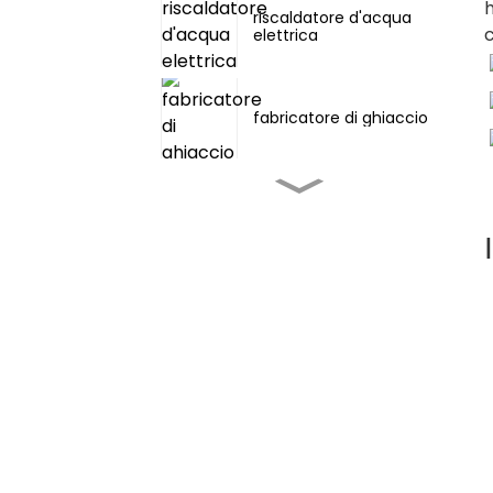
h
riscaldatore d'acqua
c
elettrica
fabricatore di ghiaccio
Tenda campeghju
climatizzatore esterno
climatiseur portable
3000~12000BTU
Aria condizionata
portatile Cool,
Deumidify and Fan
climatizzatore portatile