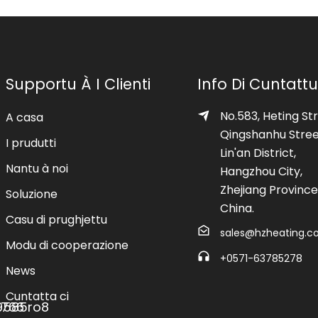
Supportu À I Clienti
Info Di Cuntattu
No.583, Heting Str
A casa
Qingshanhu Stree
I prudutti
Lin'an District,
Nantu à noi
Hangzhou City,
Zhejiang Province
Soluzione
China.
Casu di prughjettu
sales@hzheating.
Modu di cooperazione
+0571-63785278
News
Cuntatta ci