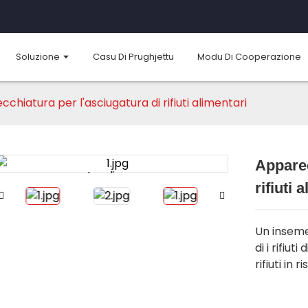
Soluzione
Casu Di Prughjettu
Modu Di Cooperazione
chiatura per l'asciugatura di rifiuti alimentari
Apparec
Loading...
Loading...
rifiuti 
Un inseme
di i rifiut
rifiuti in ri