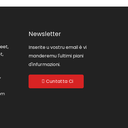
Newsletter
eet,
Inserite u vostru email è vi
t,
manderemu l'ultimi piani
d'infurmazioni.
,
Cuntatta Ci
com