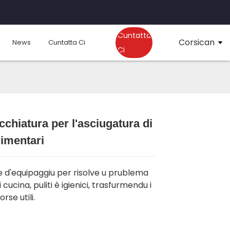
Cuntatta
Corsican
News
Cuntatta Ci
Ci
chiatura per l'asciugatura di
Loading...
Loading...
Loading..
Loading..
alimentari
 d'equipaggiu per risolve u prublema
i di cucina, puliti è igienici, trasfurmendu i
sorse utili.