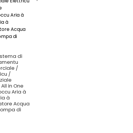
150KG Capacità 
trasfurmazione 
piccula energia
d'aria asciugatr
multifunzione
istema di
damentu
ciale /
cu /
ziale
 All in One
ccu Aria à
ia à
atore Acqua
Pompa di