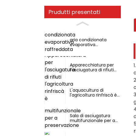
Prudutti presentati
aria condizionata
evaporativa
raffreddata à acqua
1
Apparecchiatura per
l'asciugatura di rifiuti
alimentari
2
o
L'aquacultura di
3
l'agricoltura rinfriscà è
riscaldanu in una
g
macchina
4
Sala di asciugatura
d
multifunzionale per a
5
preservazione di u
calore
r