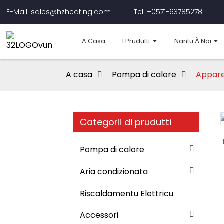
E-Mail: sales@hzheating.com
Tel: +0571-63785278
A Casa
I Prudutti
Nantu À Noi
A casa
Pompa di calore
Apparec
Categorii di prudutti
Loading...
Loading...
Pompa di calore
Aria condizionata
Riscaldamentu Elettricu
Accessori