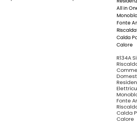
R134A S
Riscal
Commer
Domesti
Residen
Elettricu
Monoblo
Fonte Ar
Riscald
Calda 
Calore