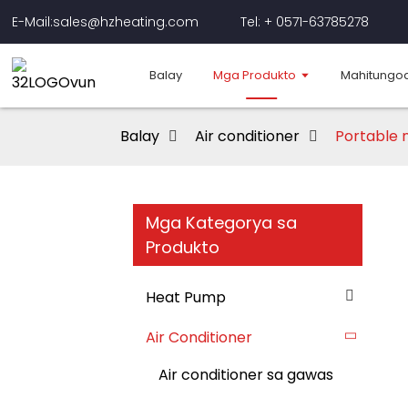
E-Mail:sales@hzheating.com
Tel: + 0571-63785278
Balay
Mga Produkto
Mahitungo
Balay
Air conditioner
Portable n
Mga Kategorya sa
Produkto
Heat Pump
Air Conditioner
Air conditioner sa gawas