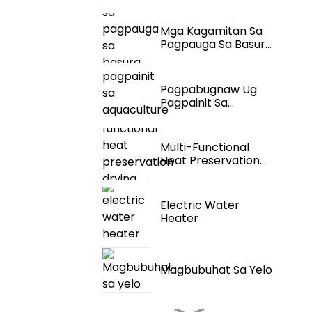
Conditioning
Mga Kagamitan Sa
Pagpauga Sa Basura
Sa Pagkaon
Pagpabugnaw Ug
Pagpainit Sa
Aquaculture Sa Usa
Ka ...
Multi-Functional
Heat Preservation
Drying Room
Electric Water
Heater
Magbubuhat Sa Yelo