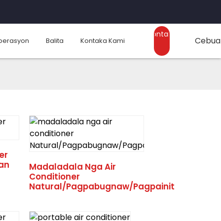
Kontaka
Cebua
perasyon
Balita
Kontaka Kami
Mi
er
Fan
Madaladala Nga Air
Conditioner
Natural/Pagpabugnaw/Pagpainit