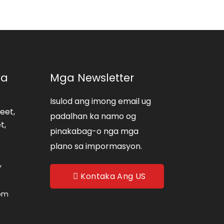
Sa
Mga Newsletter
Isulod ang imong email ug
eet,
padalhan ka namo og
t,
pinakabag-o nga mga
plano sa impormasyon.
,
Kontaka Ang US
com