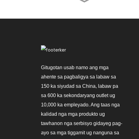
Ang Kamping Sa
Tolda Sa Gawas Nga
Air Conditioner
Portable Air
Conditioner
3000~12000BTU
Portable Air
Conditioner Cool,
Dehumidify Ug Fan
Gitugotan usab namo ang mga
ahente sa pagbaligya sa labaw sa
Madaladala Nga Air
150 ka siyudad sa China, labaw pa
Conditioner
Natural/Pagpabugnaw/Pagp
sa 600 ka sekondaryang outlet ug
10,000 ka empleyado. Ang taas nga
kalidad nga mga produkto ug
tawhanon nga serbisyo gidayeg pag-
ayo sa mga tiggamit ug nanguna sa