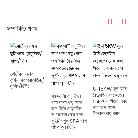
সম্পর্কিত পণ্য
পোর্টেবল এয়ার
কন্ডিশনার প্রাকৃতিক/
কুলিং/হিটিং
6~15KW ফুল ডিসি
বৈদ্যুতিন সংকেতের
গৃহস্থালী বায়ু উৎস
মা
মেরু বদল শীতল এবং
তাপ পাম্প বায়ু থেকে
এ
জল তাপ পাম্প
জল ডিসি বৈদ্যুতিন
সা
বিভক্ত বায়ু গরম
সংকেতের মেরু বদল
শ
সুইমিং পুল SPA তাপ
জ
পাম্প পুল হিটার
এ