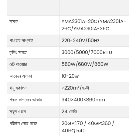
মডেল
YMA2301A-20C/YMA2301A-
26C/YMA2301A-35C
পাওয়ার সাপ্লাই
220-240V/50Hz
কুলিং ক্ষমতা
3000/5000/7000BTU
রেট পাওয়ার
580W/680W/860W
আবেদন এলাকা
10-20
㎡
বায়ু সঞ্চালন
>220m³/ঘণ্টা
শক্ত কাগজের আকার
340×400×860mm
স্থূল ওজন
24 কেজি
পরিমাণ লোড হচ্ছে
20GP:170 / 40GP:360 /
40HQ:540