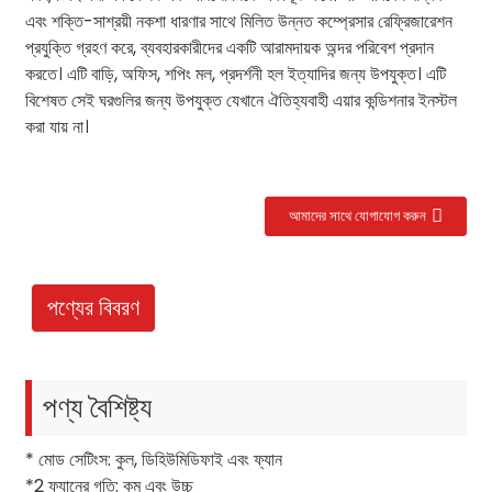
এবং শক্তি-সাশ্রয়ী নকশা ধারণার সাথে মিলিত উন্নত কম্প্রেসার রেফ্রিজারেশন
প্রযুক্তি গ্রহণ করে, ব্যবহারকারীদের একটি আরামদায়ক অন্দর পরিবেশ প্রদান
করতে। এটি বাড়ি, অফিস, শপিং মল, প্রদর্শনী হল ইত্যাদির জন্য উপযুক্ত। এটি
বিশেষত সেই ঘরগুলির জন্য উপযুক্ত যেখানে ঐতিহ্যবাহী এয়ার কন্ডিশনার ইনস্টল
করা যায় না।
আমাদের সাথে যোগাযোগ করুন
.
পণ্যের বিবরণ
পণ্য বৈশিষ্ট্য
* মোড সেটিংস: কুল, ডিহিউমিডিফাই এবং ফ্যান
*2 ফ্যানের গতি: কম এবং উচ্চ