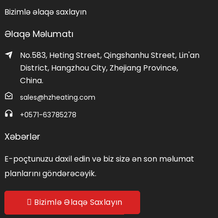
Bizimlə əlaqə saxlayın
Əlaqə Məlumatı
No.583, Heting Street, Qingshanhu Street, Lin'an
District, Hangzhou City, Zhejiang Province,
China.
sales@hzheating.com
+0571-63785278
Xəbərlər
E-poçtunuzu daxil edin və biz sizə ən son məlumat
planlarını göndərəcəyik.
Bizimlə Əlaqə Saxlayın