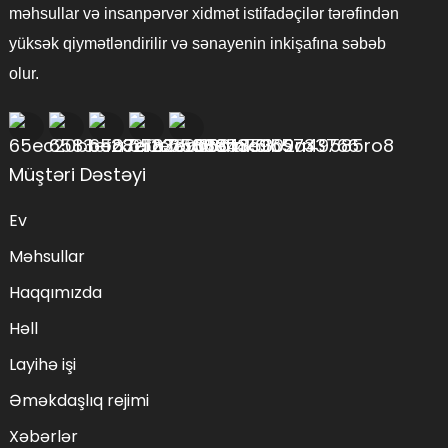
məhsullar və insanpərvər xidmət istifadəçilər tərəfindən
yüksək qiymətləndirilir və sənayenin inkişafına səbəb
olur.
Müştəri Dəstəyi
Ev
Məhsullar
Haqqımızda
Həll
Layihə işi
Əməkdaşlıq rejimi
Xəbərlər