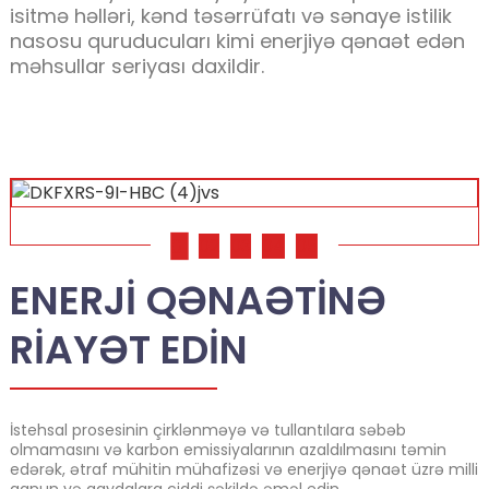
isitmə həlləri, kənd təsərrüfatı və sənaye istilik
nasosu quruducuları kimi enerjiyə qənaət edən
məhsullar seriyası daxildir.
01
02
03
04
05
ENERJI QƏNAƏTINƏ
.
RIAYƏT EDIN
İstehsal prosesinin çirklənməyə və tullantılara səbəb
olmamasını və karbon emissiyalarının azaldılmasını təmin
edərək, ətraf mühitin mühafizəsi və enerjiyə qənaət üzrə milli
qanun və qaydalara ciddi şəkildə əməl edin.