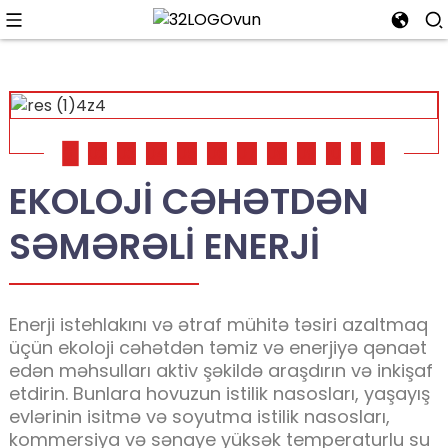
01
02
03
04
05
06
07
08
09
10
11
12
EKOLOJI CƏHƏTDƏN
SƏMƏRƏLI ENERJI
Enerji istehlakını və ətraf mühitə təsiri azaltmaq
üçün ekoloji cəhətdən təmiz və enerjiyə qənaət
edən məhsulları aktiv şəkildə araşdırın və inkişaf
etdirin. Bunlara hovuzun istilik nasosları, yaşayış
evlərinin isitmə və soyutma istilik nasosları,
kommersiya və sənaye yüksək temperaturlu su