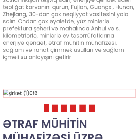
təbliğat karvanını qurun, Fujian, Guangxi, Hunan,
Zhejiang, 30-dan çox nəqliyyat vasitəsini yola
salın. Ondan çox əyalətdə, yüz minlərlə
prefektura şəhəri və mahalında Anhui və s.
kilometrlərlə, minlərlə ev təsərrüfatlarına
enerjiyə qənaət, ətraf mühitin mühafizəsi,
sağlam və rahat çimmək üsulları və sağlam
içməli su anlayışını gətirir.
01
02
03
04
05
06
ƏTRAF MÜHITIN
MÜHAFIZƏSI ÜZRƏ