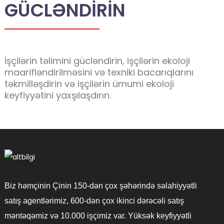
GÜCLƏNDIRIN
İşçilərin təlimini gücləndirin, işçilərin ekoloji
maarifləndirilməsini və texniki bacarıqlarını
təkmilləşdirin və işçilərin ümumi ekoloji
keyfiyyətini yaxşılaşdırın.
Biz həmçinin Çinin 150-dən çox şəhərində səlahiyyətli
satış agentlərimiz, 600-dən çox ikinci dərəcəli satış
məntəqəmiz və 10.000 işçimiz var. Yüksək keyfiyyətli