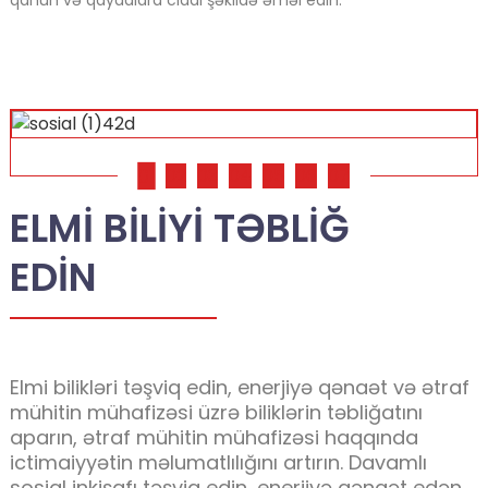
01
02
03
04
05
06
07
ELMI BILIYI TƏBLIĞ
EDIN
Elmi bilikləri təşviq edin, enerjiyə qənaət və ətraf
mühitin mühafizəsi üzrə biliklərin təbliğatını
aparın, ətraf mühitin mühafizəsi haqqında
ictimaiyyətin məlumatlılığını artırın. Davamlı
sosial inkişafı təşviq edin, enerjiyə qənaət edən