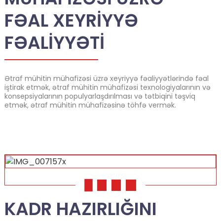
FƏAL XEYRIYYƏ
FƏALIYYƏTI
Ətraf mühitin mühafizəsi üzrə xeyriyyə fəaliyyətlərində fəal
iştirak etmək, ətraf mühitin mühafizəsi texnologiyalarının və
konsepsiyalarının populyarlaşdırılması və tətbiqini təşviq
etmək, ətraf mühitin mühafizəsinə töhfə vermək.
01
02
03
04
KADR HAZIRLIĞINI