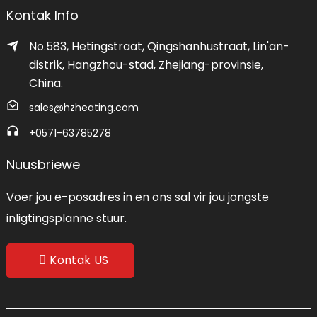
Kontak Info
No.583, Hetingstraat, Qingshanhustraat, Lin'an-
distrik, Hangzhou-stad, Zhejiang-provinsie,
China.
sales@hzheating.com
+0571-63785278
Nuusbriewe
Voer jou e-posadres in en ons sal vir jou jongste
inligtingsplanne stuur.
Kontak US