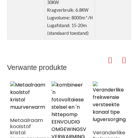
30KW
Kragverbruik: 6.8KW
Lugvolume: 8000m*/H
Lugafstand: 15-20m
(standaard toestand)
Verwante produkte
e
w
Metaalraam
koolstof
kristal
Veranderlike