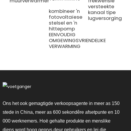
muurverwarmer
frekwensie
versteekte
kombineer 'n
kanaal tipe
fotovoltaïese
lugversorging
stelsel en 'n
hittepomp
EENVOUDIG
OMGEWINGSVRIENDELIKE
VERWARMING
Ons het ook gemagtigde verkoopsagente in meer as 150
stede in China, meer as 600 sekondêre afsetpunte en 10
000 werknemers. Hoë gehalte produkte en menslike
diens word hoog geprys deur gebruikers en lei die